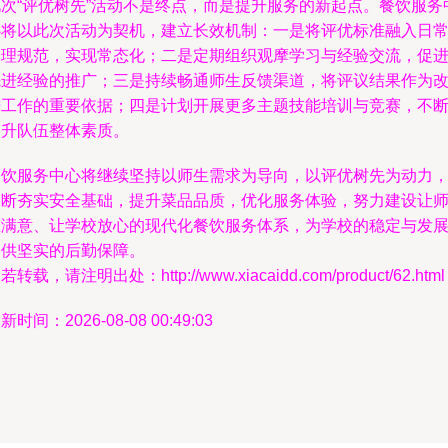
此次“评优树先”活动不是终点，而是提升服务的新起点。餐饮服务
心将以此次活动为契机，建立长效机制：一是将评优标准融入日
管理规范，实现常态化；二是定期组织观摩学习与经验交流，促
先进经验的推广；三是持续畅通师生反馈渠道，将评议结果作为
进工作的重要依据；四是计划开展更多主题技能培训与竞赛，不
提升队伍整体素质。
餐饮服务中心将继续坚持以师生需求为导向，以评优树先为动力
不断夯实安全基础，提升菜品品质，优化服务体验，努力建设让
生满意、让学校放心的现代化餐饮服务体系，为学校的稳定与发
提供坚实的后勤保障。
若转载，请注明出处：http://www.xiacaidd.com/product/62.html
新时间：2026-08-08 00:49:03