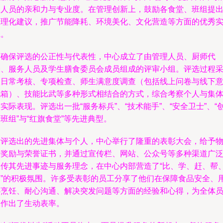
勤人员的亲和力与专业度。在管理创新上，鼓励各食堂、班组提
合理化建议，推广节能降耗、环境美化、文化营造等方面的优秀
践。
为确保评选的公正性与代表性，中心成立了由管理人员、厨师代
表、服务人员及学生膳食委员会成员组成的评审小组。评选过程
取日常考核、专项检查、师生满意度调查（包括线上问卷与线下
见箱）、技能比武等多种形式相结合的方式，综合考察个人与集
实际表现。评选出一批“服务标兵”、“技术能手”、“安全卫士”、“
班组”与“红旗食堂”等先进典型。
对评选出的先进集体与个人，中心举行了隆重的表彰大会，给予
质奖励与荣誉证书，并通过宣传栏、网站、公众号等多种渠道广
宣传其先进事迹与服务理念，在中心内部营造了“比、学、赶、帮
超”的积极氛围。许多受表彰的员工分享了他们在保障食品安全、
心烹饪、耐心沟通、解决突发问题等方面的经验和心得，为全体
工作出了生动表率。