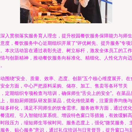
为深入贯彻落实服务育人理念，提升校园餐饮服务保障能力与师
满意度，餐饮服务中心近期组织开展了“评优树先、提升服务”专项
动。本次活动旨在通过表彰先进、树立标杆，激发全体员工的工
热情与创新精神，推动餐饮服务向标准化、精细化、人性化方向
进。
活动围绕“安全、质量、效率、态度、创新”五个核心维度展开。在
品安全方面，中心严把原料采购、储存、加工、售卖等各环节关
口，定期组织专项检查与培训，确保师生“舌尖上的安全”。在菜品
量上，鼓励厨师团队研发新菜品，优化传统菜肴，注重营养均衡
口味多样化，满足不同师生的饮食需求。服务效率方面，通过优
供餐流程、引入智能结算系统、增设特色窗口等措施，有效缓解
峰时段压力，缩短师生等候时间。服务态度上，强化“微笑服务、
动服务、贴心服务”意识，通过礼仪培训与日常督导，提升窗口与